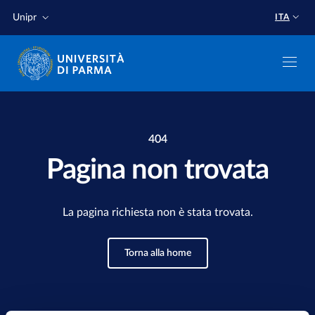
Salta al contenuto principale
Salta a fondo pagina
Unipr
ITA
404
Pagina non trovata
La pagina richiesta non è stata trovata.
Torna alla home