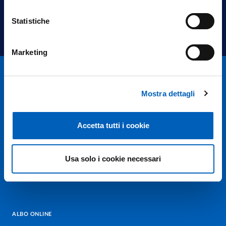
Statistiche
Marketing
Mostra dettagli
Accetta tutti i cookie
Università degli studi di Parma
Via Università, 12 - I 43121 Parma
P.IVA 00308780345
Usa solo i cookie necessari
Tel.
+39 0521 902111
PEC:
protocollo@pec.unipr.it
ALBO ONLINE