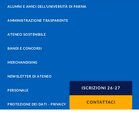
ALUMNI E AMICI DELL’UNIVERSITÀ DI PARMA
AMMINISTRAZIONE TRASPARENTE
ATENEO SOSTENIBILE
BANDI E CONCORSI
MERCHANDISING
NEWSLETTER DI ATENEO
ISCRIZIONI 26-27
PERSONALE
CONTATTACI
PROTEZIONE DEI DATI - PRIVACY
SOSTIENI L'ATENEO
UFFICIO STAMPA